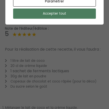
Paramétrer
Accepter tout
Note de l’éditeur/éditrice :
5
Pour la réalisation de cette recette, il vous faudra :
1 litre de lait de coco
20 cl de crème liquide
1 sachet de ferments lactiques
30g de lait en poudre
Copeaux de chocolat et coco râpée (pour la déco)
Du sucre selon le goût
1. Mélanger le lait de coco et la crème liquide.