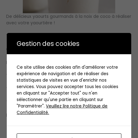
De délicieux yaourts gourmands à la noix de coco à réaliser
avec votre yaourtière !
Type:
Dessert
Gestion des cookies
Cuisine:
France
Mots-clés:
Rapide, facile, sain
Ce site utilise des cookies afin d'améliorer votre
expérience de navigation et de réaliser des
Temps de préparation:
PT05M
statistiques de visites en vue d'enrichir nos
services. Vous pouvez accepter tous les cookies
Temps de cuisson:
PT8H
en cliquant sur "Accepter tout" ou n'en
sélectionner qu'une partie en cliquant sur
Temps total:
PT05M
"Paramétrer".
Veuillez lire notre Politique de
Confidentialité.
Ingrédients de la recette: