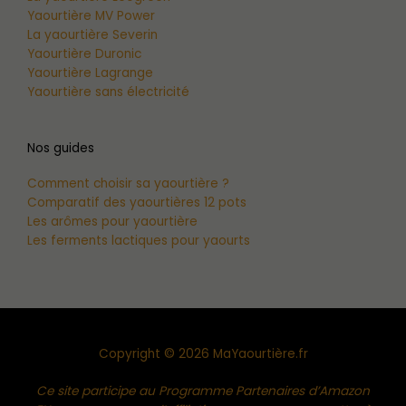
Yaourtière MV Power
La yaourtière Severin
Yaourtière Duronic
Yaourtière Lagrange
Yaourtière sans électricité
Nos guides
Comment choisir sa yaourtière ?
Comparatif des yaourtières 12 pots
Les arômes pour yaourtière
Les ferments lactiques pour yaourts
Copyright © 2026 MaYaourtière.fr
Ce site participe au Programme Partenaires d’Amazon