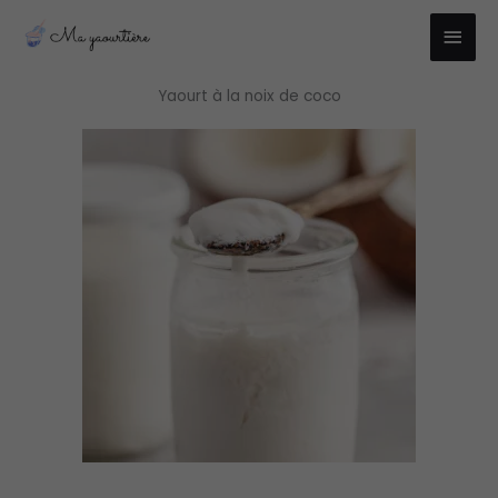
Aller
Men
au
princ
contenu
Yaourt à la noix de coco